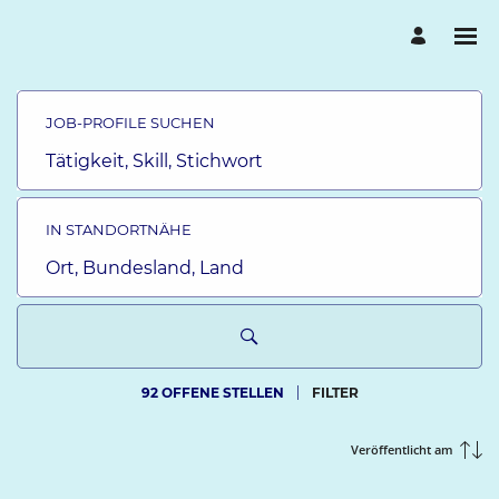
Job-
Profile
suchen
JOB-PROFILE SUCHEN
-
Atruvia
Tätigkeit,
Karriere
Skill,
Stichwort
IN STANDORTNÄHE
Ort,
Bundesland,
Land
92 OFFENE STELLEN
FILTER
Veröffentlicht am