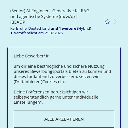
(Senior) AI Engineer - Generative KI, RAG
und agentische Systeme (m/w/d) |
IBSADP
Karlsruhe, Deutschland
und
1
weitere
(Hybrid)
Veröffentlicht am
21.07.2026
DevOps/ System Engineer (m/w/d) |
Liebe Bewerber*in,
IBSECO
Karlsruhe, Deutschland
und
1
weitere
(Hybrid)
um dir eine bestmögliche und sichere Nutzung
Veröffentlicht am
21.07.2026
unseres Bewerbungsportals bieten zu können und
dieses fortlaufend zu verbessern, setzen wir
(Drittanbieter-)Cookies ein.
System Engineer (m/w/d) | IBSECO
Deine Präferenzen berücksichtigen wir
Karlsruhe, Deutschland
und
1
weitere
(Hybrid)
selbstverständlich gerne unter "Individuelle
Veröffentlicht am
21.07.2026
Einstellungen".
ALLE AKZEPTIEREN
Product Owner Digitaler Euro (m/w/d) |
DBAPPA