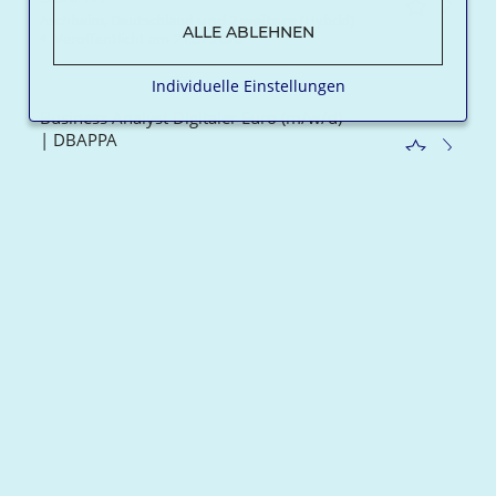
Aschheim, Deutschland
und
2
weitere
(Hybrid)
ALLE ABLEHNEN
Veröffentlicht am
21.07.2026
Individuelle Einstellungen
Business Analyst Digitaler Euro (m/w/d)
| DBAPPA
Aschheim, Deutschland
und
2
weitere
(Hybrid)
Veröffentlicht am
21.07.2026
Lead Entwickler Digitaler Euro (m/w/d) |
DBAPPA
Aschheim, Deutschland
und
2
weitere
(Hybrid)
Veröffentlicht am
21.07.2026
Roadmanager (Product Strategy &
Operations Manager) (m/w/d) | DBALIQ
Karlsruhe, Deutschland
und
1
weitere
(Hybrid)
Veröffentlicht am
21.07.2026